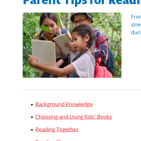
Parent Tips for Read
Fro
stre
dur
Background Knowledge
Choosing and Using Kids' Books
Reading Together