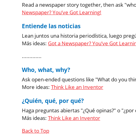
Read a newspaper story together, then ask "who
Newspaper? You’ve Got Learning!
Entiende las noticias
Lean juntos una historia periodística, luego pre
Más ideas:
Got a Newspaper? You’ve Got Learni
.............
Who, what, why?
Ask open-ended questions like "What do you think?
More ideas:
Think Like an Inventor
¿Quién, qué, por qué?
Haga preguntas abiertas "¿Qué opinas?" o "¿por 
Más ideas:
Think Like an Inventor
Back to Top